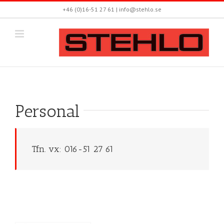
Fortsätt
+46 (0)16-51 27 61 | info@stehlo.se
till
innehållet
Personal
Tfn. vx: 016-51 27 61